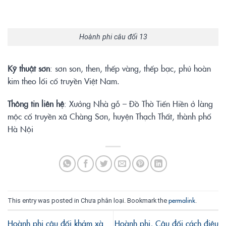
Hoành phi câu đối 13
Kỹ
thuậ
t sơ
n
: sơn son, then, thếp vàng, thếp bạc, phủ hoàn
kim theo lối cổ truyền Việt Nam.
Thông tin liên hệ
: Xưởng Nhà gỗ – Đồ Thờ Tiến Hiền ở làng
mộc cổ truyền xã Chàng Sơn, huyện Thạch Thất, thành phố
Hà Nội
permalink
This entry was posted in Chưa phân loại. Bookmark the
.
Hoành phi câu đối khảm xà
Hoành phi, Câu đối cách điệu