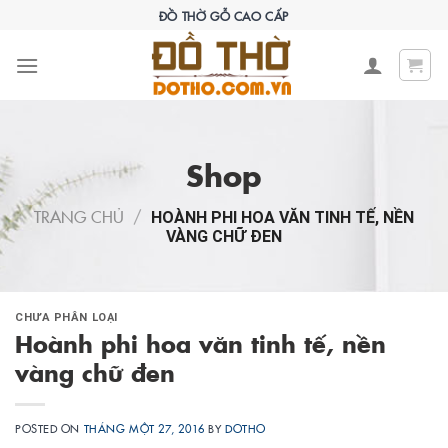
Skip
ĐỒ THỜ GỖ CAO CẤP
to
content
Shop
TRANG CHỦ
/
HOÀNH PHI HOA VĂN TINH TẾ, NỀN
VÀNG CHỮ ĐEN
CHƯA PHÂN LOẠI
Hoành phi hoa văn tinh tế, nền
vàng chữ đen
POSTED ON
THÁNG MỘT 27, 2016
BY
DOTHO