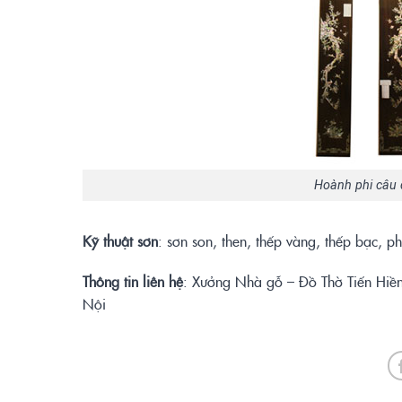
Hoành phi câu 
Kỹ
thuậ
t sơ
n
: sơn son, then, thếp vàng, thếp bạc, p
Thông tin liên hệ
: Xưởng Nhà gỗ – Đồ Thờ Tiến Hiền
Nội