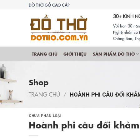
Skip
ĐỒ THỜ GỖ CAO CẤP
to
30+ KINH N
content
Với hơn 30 năm
Nghệ nhân có t
Chàng Sơn, Thạ
TRANG CHỦ
GIỚI THIỆU
SẢN PHẨM ĐỒ THỜ
Shop
TRANG CHỦ
/
HOÀNH PHI CÂU ĐỐI KHẢ
CHƯA PHÂN LOẠI
Hoành phi câu đối khảm