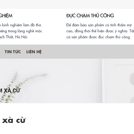
GHIỆM
ĐỤC CHẠM THỦ CÔNG
 kinh nghiệm làm đồ thờ.
Để đảm bảo sản phẩm có tính thẩm mỹ
iếng trong làng nghề mộc
cao, đồng thời thể hiện được ý nghĩa. Tấ
ch Thất, Hà Nội
cả sản phẩm được đục chạm thủ công.
TIN TỨC
LIÊN HỆ
M XÀ CỪ
 xà cừ