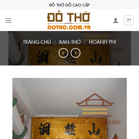
Skip
ĐỒ THỜ GỖ CAO CẤP
to
content
TRANG CHỦ
/
BAN THỜ
/
HOÀNH PHI