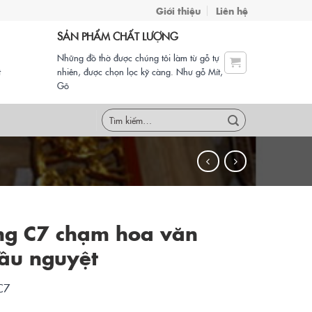
Giới thiệu
Liên hệ
SẢN PHẨM CHẤT LƯỢNG
Những đồ thờ được chúng tôi làm từ gỗ tự
t
nhiên, được chọn lọc kỹ càng. Như gỗ Mít,
Gõ
Tìm
kiếm:
ng C7 chạm hoa văn
ầu nguyệt
C7