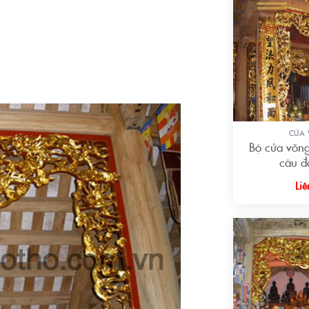
+
CỬA
Bộ cửa võng
câu đ
Liê