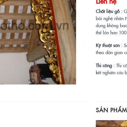
Liên hệ
Chất liệu gỗ :
G
bởi nghệ nhân 
dụng không bao 
thể lớn hơn 10
Kỹ thuật sơn
: S
theo dân gian c
Thi công
: Thi c
kết nghiên cứu
SẢN PHẨM