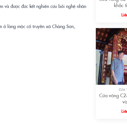
khắc t
am và được đúc kết nghiên cứu bởi nghệ nhân
Liê
n ở làng mộc cổ truyền xã Chàng Sơn,
+
CỬA
Cửa võng C24
v
Liê