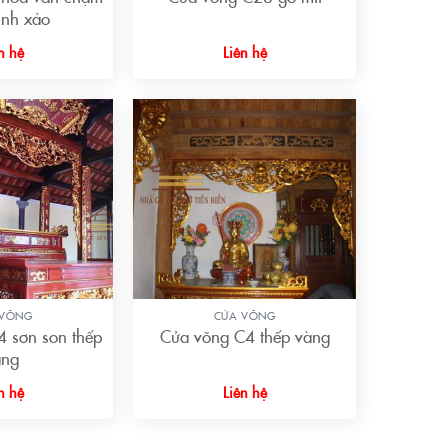
inh xảo
n hệ
Liên hệ
+
 VÕNG
CỬA VÕNG
 sơn son thếp
Cửa võng C4 thếp vàng
àng
n hệ
Liên hệ