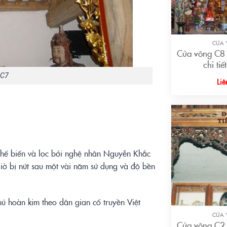
+
CỬA
Cửa võng C8
chi tiế
 C7
Liê
chế biến và lọc bởi nghệ nhân Nguyễn Khắc
iờ bị nứt sau một vài năm sử dụng và độ bền
+
hủ hoàn kim theo dân gian cổ truyền Việt
CỬA
Cửa võng C2