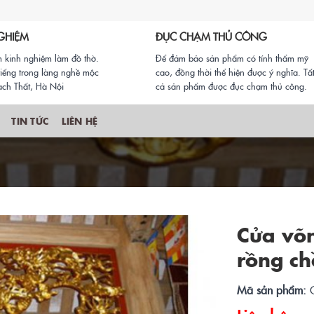
GHIỆM
ĐỤC CHẠM THỦ CÔNG
 kinh nghiệm làm đồ thờ.
Để đảm bảo sản phẩm có tính thẩm mỹ
iếng trong làng nghề mộc
cao, đồng thời thể hiện được ý nghĩa. Tấ
ch Thất, Hà Nội
cả sản phẩm được đục chạm thủ công.
TIN TỨC
LIÊN HỆ
Cửa võ
rồng ch
Mã sản phẩm: