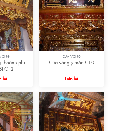
+
 VÕNG
CỬA VÕNG
- hoành phi-
Cửa võng y môn C10
ối C12
n hệ
Liên hệ