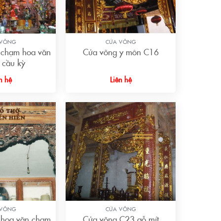
+
 VÕNG
CỬA VÕNG
 chạm hoa văn
Cửa võng y môn C16
t cầu kỳ
n hệ
Liên hệ
+
 VÕNG
CỬA VÕNG
 hoa văn chạm
Cửa võng C23 gỗ mít