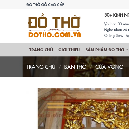
Skip
ĐỒ THỜ GỖ CAO CẤP
to
30+ KINH N
content
Với hơn 30 năm
Nghệ nhân có t
Chàng Sơn, Thạ
TRANG CHỦ
GIỚI THIỆU
SẢN PHẨM ĐỒ THỜ
TRANG CHỦ
/
BAN THỜ
/
CỬA VÕNG