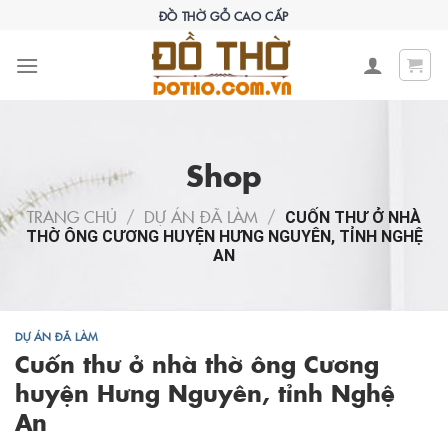
Skip
ĐỒ THỜ GỖ CAO CẤP
to
content
Shop
TRANG CHỦ
/
DỰ ÁN ĐÃ LÀM
/
CUỐN THƯ Ở NHÀ
THỜ ÔNG CƯƠNG HUYỆN HƯNG NGUYÊN, TỈNH NGHỆ
AN
DỰ ÁN ĐÃ LÀM
Cuốn thư ở nhà thờ ông Cương
huyện Hưng Nguyên, tỉnh Nghệ
An