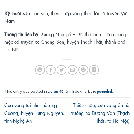
Kỹ
thuậ
t sơ
n
: sơn son, then, thếp vàng theo lối cổ truyền Việt
Nam
Thông tin liên hệ
: Xưởng Nhà gỗ – Đồ Thờ Tiến Hiền ở làng
mộc cổ truyền xã Chàng Sơn, huyện Thạch Thất, thành phố
Hà Nội
Dự án đã làm
permalink
This entry was posted in
. Bookmark the
.
Cửa võng tại nhà thờ ông
Thiều châu, cửa võng ở nhà
Cương, huyện Hưng Nguyên,
trưởng họ Dương Văn (Thạch
tỉnh Nghệ An
Thất, tp Hà Nội)