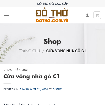
Skip
ĐỒ THỜ GỖ CAO CẤP
to
content
Shop
TRANG CHỦ
/
CỬA VÕNG NHÀ GỖ C1
CHƯA PHÂN LOẠI
Cửa võng nhà gỗ C1
POSTED ON
THÁNG MỘT 20, 2016
BY
DOTHO
Tên sản phẩm
: Cửa võng nhà gỗ