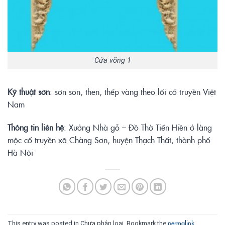
Cửa võng 1
Kỹ
thuậ
t sơ
n
: sơn son, then, thếp vàng theo lối cổ truyền Việt
Nam
Thông tin liên hệ
: Xưởng Nhà gỗ – Đồ Thờ Tiến Hiền ở làng
mộc cổ truyền xã Chàng Sơn, huyện Thạch Thất, thành phố
Hà Nội
permalink
This entry was posted in Chưa phân loại. Bookmark the
.