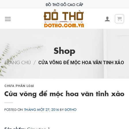
Skip
ĐỒ THỜ GỖ CAO CẤP
to
content
Shop
TRANG CHỦ
/
CỬA VÕNG ĐỂ MỘC HOA VĂN TINH XẢO
CHƯA PHÂN LOẠI
Cửa võng để mộc hoa văn tinh xảo
POSTED ON
THÁNG MỘT 27, 2016
BY
DOTHO
Sản phẩm:
Cửa võng 1